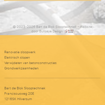
© 2023-2026 Bart de Blok Slooptechniek
- Website
door
Bullseye Design
Renovatie sloopwerk
Elektrisch slopen
Verwijderen van betonconstructies
Grondwerkzaamheden
Bart de Blok Slooptechniek
Franciscusweg 20E
1216SK Hilversum